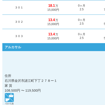
18.1
0ヶ月
万
３０１
2.5
15,000円
13.4
0ヶ月
万
３０２
2.5
15,000円
13.4
0ヶ月
万
３０３
2.5
15,000円
アルカサル
住所
石川県金沢市諸江町下丁２７８ー１
家 賃
108,500
円 〜
119,500
円