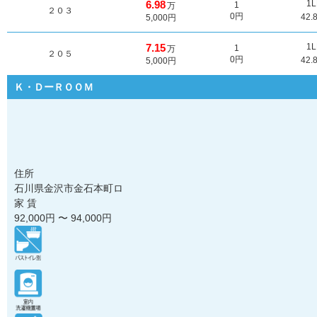
6.98
1
1
万
２０３
0円
42.
5,000円
7.15
1
1
万
２０５
0円
42.
5,000円
Ｋ・ＤーＲＯＯＭ
住所
石川県金沢市金石本町ロ
家 賃
92,000
円 〜
94,000
円