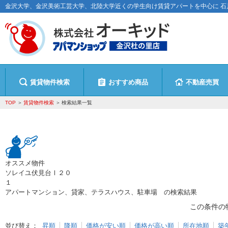
金沢大学、金沢美術工芸大学、北陸大学近くの学生向け賃貸アパートを中心に 
賃貸物件検索
おすすめ商品
不動産売買
TOP
賃貸物件検索
検索結果一覧
オススメ物件
ソレイユ伏見台Ⅰ２０
１
アパートマンション、貸家、テラスハウス、駐車場
の検索結果
この条件の
並び替え：
昇順
降順
価格が安い順
価格が高い順
所在地順
築