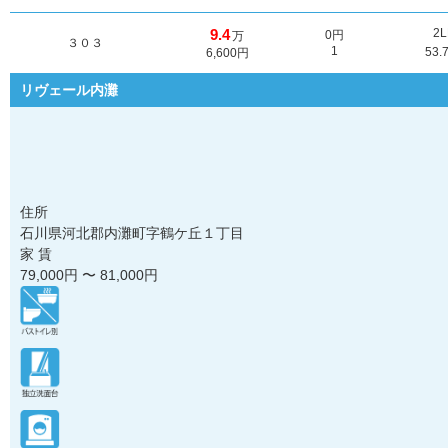
9.4
2
0円
万
３０３
1
53.
6,600円
リヴェール内灘
住所
石川県河北郡内灘町字鶴ケ丘１丁目
家 賃
79,000
円 〜
81,000
円