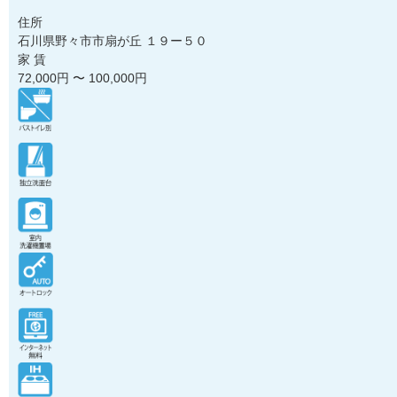
住所
石川県野々市市扇が丘 １９ー５０
家 賃
72,000
円 〜
100,000
円