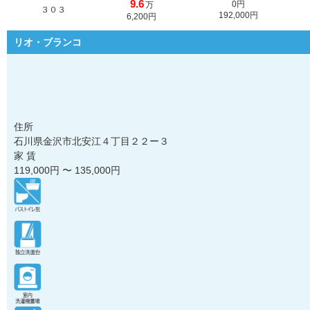
9.6
0円
万
３０３
192,000円
6,200円
リオ・ブランコ
住所
石川県金沢市北安江４丁目２２ー３
家 賃
119,000
円 〜
135,000
円