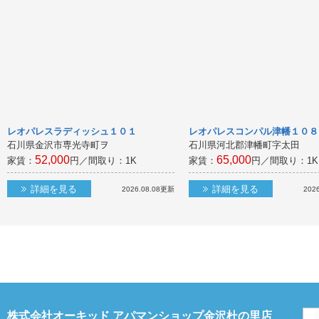
レオパレスラディッシュ１０１
レオパレスコンパル津幡１０８
石川県金沢市専光寺町ヲ
石川県河北郡津幡町字太田
52,000
65,000
家賃：
円／間取り：
1K
家賃：
円／間取り：
1K
詳細を見る
詳細を見る
2026.08.08
更新
2026
株式会社オーキッド アパマンショップ金沢杜の里店