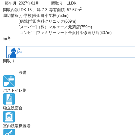
築年月
2027年01月
間取り
1LDK
2
間取内訳
LDK:15 、洋:7.3
専有面積
57.57m
周辺情報
[小学校]長田町小学校(753m)
[病院]竹田内科クリニック(689m)
[スーパー]（株）マルエー／元菊店(759m)
[コンビニ]ファミリーマート金沢けやき通り店(407m)
備考
間取り
設備
バストイレ別
独立洗面台
室内洗濯機置場