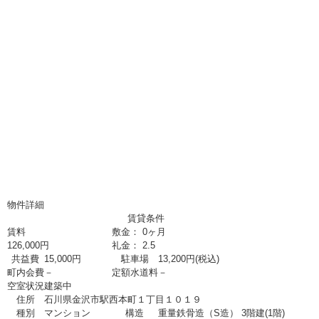
物件詳細
賃貸条件
賃料
敷金： 0ヶ月
126,000
円
礼金： 2.5
共益費
15,000円
駐車場
13,200円(税込)
町内会費
－
定額水道料
－
空室状況
建築中
住所
石川県金沢市駅西本町１丁目１０１９
種別
マンション
構造
重量鉄骨造（S造） 3階建(1階)