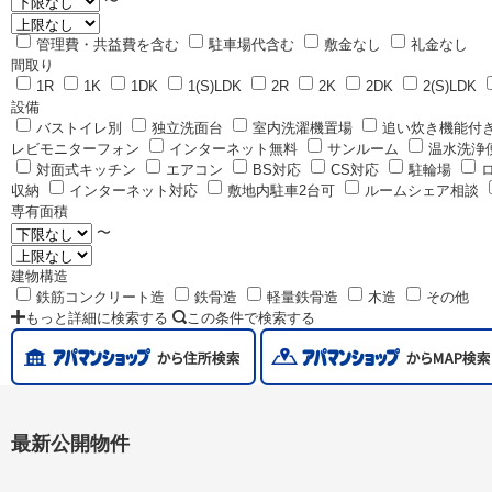
〜
管理費・共益費を含む
駐車場代含む
敷金なし
礼金なし
間取り
1R
1K
1DK
1(S)LDK
2R
2K
2DK
2(S)LDK
設備
バストイレ別
独立洗面台
室内洗濯機置場
追い炊き機能付
レビモニターフォン
インターネット無料
サンルーム
温水洗浄
対面式キッチン
エアコン
BS対応
CS対応
駐輪場
収納
インターネット対応
敷地内駐車2台可
ルームシェア相談
専有面積
〜
建物構造
鉄筋コンクリート造
鉄骨造
軽量鉄骨造
木造
その他
もっと詳細に検索する
この条件で検索する
最新公開物件