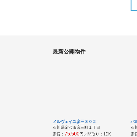
最新公開物件
メルヴェイユ彦三３０２
パ
石川県金沢市彦三町１丁目
石
75,500
家賃：
円／間取り：
1DK
家