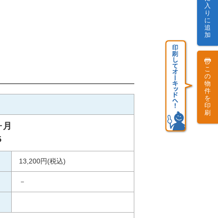
入
り
に
追
加
こ
の
物
件
を
印
刷
ヶ月
5
13,200円(税込)
－