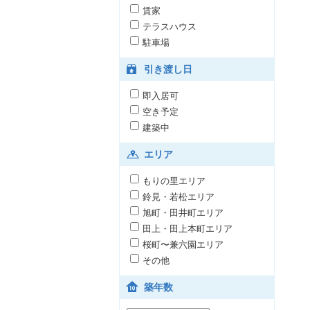
賃家
テラスハウス
駐車場
引き渡し日
即入居可
空き予定
建築中
エリア
もりの里エリア
鈴見・若松エリア
旭町・田井町エリア
田上・田上本町エリア
桜町〜兼六園エリア
その他
築年数