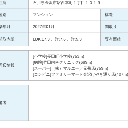
住所
石川県金沢市駅西本町１丁目１０１９
種別
マンション
構造
築年月
2027年01月
間取り
間取内訳
LDK:17.3 、洋:7.6 、洋:5.3
専有面積
[小学校]長田町小学校(753m)
[病院]竹田内科クリニック(689m)
周辺情報
[スーパー]（株）マルエー／元菊店(759m)
[コンビニ]ファミリーマート金沢けやき通り店(407m
備考