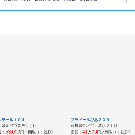
ルテール１０４
プラドールぴあ２０３
川県金沢市森戸１丁目
石川県金沢市土清水２丁目
53,000
41,500
賃：
円／間取り：
2LDK
家賃：
円／間取り：
2LDK