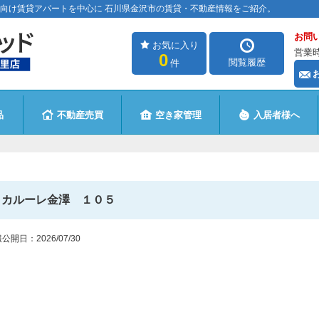
向け賃貸アパートを中心に 石川県金沢市の賃貸・不動産情報をご紹介。
お問
お気に入り
営業時
0
閲覧履歴
件
品
不動産売買
空き家管理
入居者様へ
カルーレ金澤 １０５
報公開日：
2026/07/30