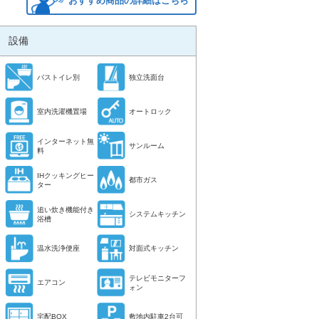
おすすめ商品の詳細はこちら
設備
バストイレ別
独立洗面台
室内洗濯機置場
オートロック
インターネット無
サンルーム
料
IHクッキングヒー
都市ガス
ター
追い炊き機能付き
システムキッチン
浴槽
温水洗浄便座
対面式キッチン
テレビモニターフ
エアコン
ォン
宅配BOX
敷地内駐車2台可