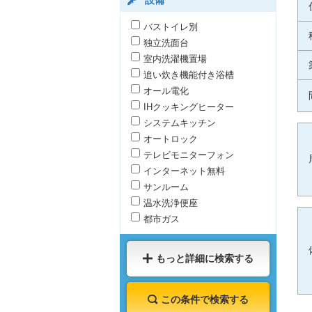
設備
バストイレ別
独立洗面台
室内洗濯機置場
追い炊き機能付き浴槽
オール電化
IHクッキングヒーター
システムキッチン
オートロック
テレビモニターフォン
インターネット無料
サンルーム
温水洗浄便座
都市ガス
もっと詳細に検索する
この条件で検索する