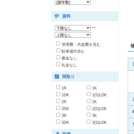
賃料
〜
管理費・共益費を含む
駐車場代含む
敷金なし
礼金なし
間取り
1R
1K
1DK
1(S)LDK
2R
2K
2DK
2(S)LDK
3R
3K
3DK
3(S)LDK