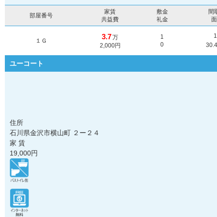
家賃
敷金
間
部屋番号
共益費
礼金
3.7
1
万
１Ｇ
0
30.
2,000円
ユーコート
住所
石川県金沢市横山町 ２ー２４
家 賃
19,000
円