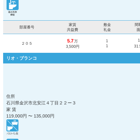
家賃
敷金
間
部屋番号
共益費
礼金
5.7
1
万
２０５
1
31
3,500円
リオ・ブランコ
住所
石川県金沢市北安江４丁目２２ー３
家 賃
119,000
円 〜
135,000
円