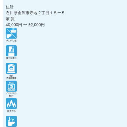
住所
石川県金沢市寺地２丁目１５ー５
家 賃
40,000
円 〜
62,000
円