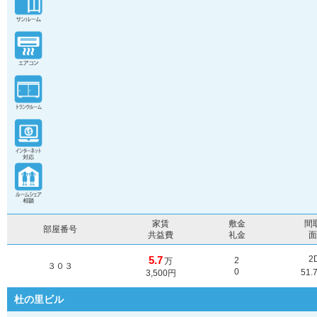
家賃
敷金
間
部屋番号
共益費
礼金
5.7
2
2
万
３０３
0
51.
3,500円
杜の里ビル