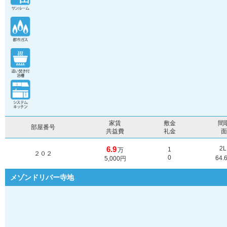
家賃
敷金
間
部屋番号
共益費
礼金
6.9
2
1
万
２０２
0
64.
5,000円
メゾンドリバー寺地