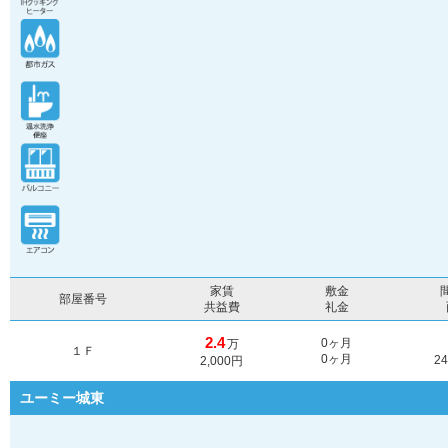
家賃
敷金
部屋番号
共益費
礼金
2.4
0ヶ月
万
１Ｆ
0ヶ月
2
2,000円
ユーミー城東