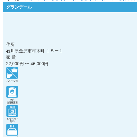
グランデール
住所
石川県金沢市材木町 １５ー１
家 賃
22,000
円 〜
46,000
円