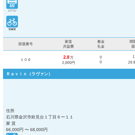
家賃
敷金
間
部屋番号
共益費
礼金
2.8
0
万
１０６
0
29.
2,000円
Ｒａｖｉｎ（ラヴァン）
住所
石川県金沢市鈴見台１丁目６ー１１
家 賃
66,000
円 〜
68,000
円