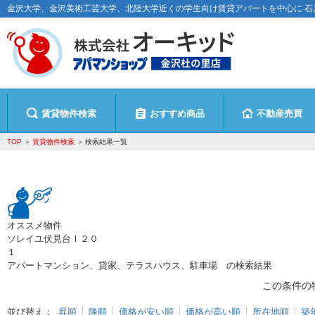
金沢大学、金沢美術工芸大学、北陸大学近くの学生向け賃貸アパートを中心に 
賃貸物件検索
おすすめ商品
不動産売買
TOP
賃貸物件検索
検索結果一覧
オススメ物件
ソレイユ伏見台Ⅰ２０
１
アパートマンション、貸家、テラスハウス、駐車場
の検索結果
この条件の
並び替え：
昇順
降順
価格が安い順
価格が高い順
所在地順
築