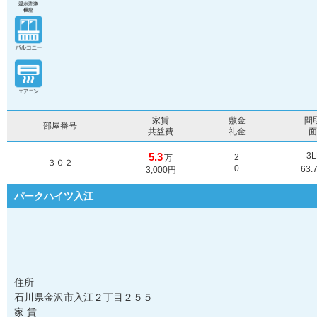
家賃
敷金
間
部屋番号
共益費
礼金
5.3
3
2
万
３０２
0
63.
3,000円
パークハイツ入江
住所
石川県金沢市入江２丁目２５５
家 賃