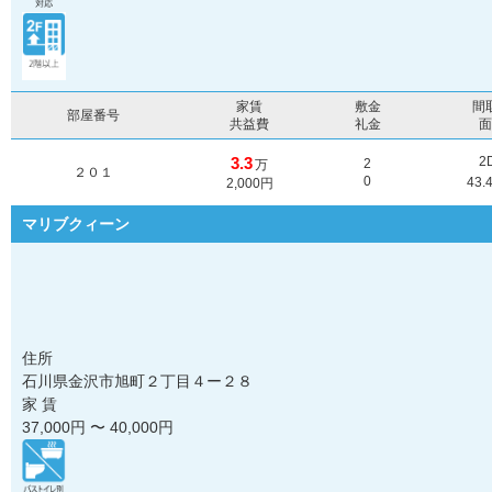
家賃
敷金
間
部屋番号
共益費
礼金
3.3
2
2
万
２０１
0
43.
2,000円
マリブクィーン
住所
石川県金沢市旭町２丁目４ー２８
家 賃
37,000
円 〜
40,000
円