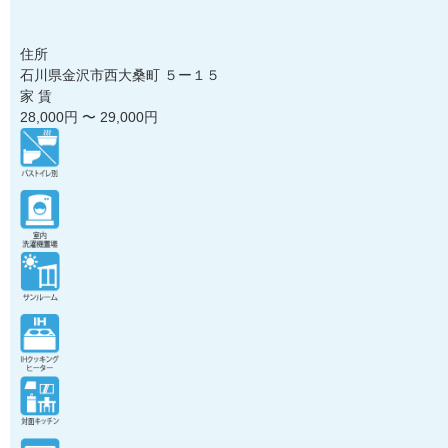
住所
石川県金沢市西大桑町 ５ー１５
家 賃
28,000
円 〜
29,000
円