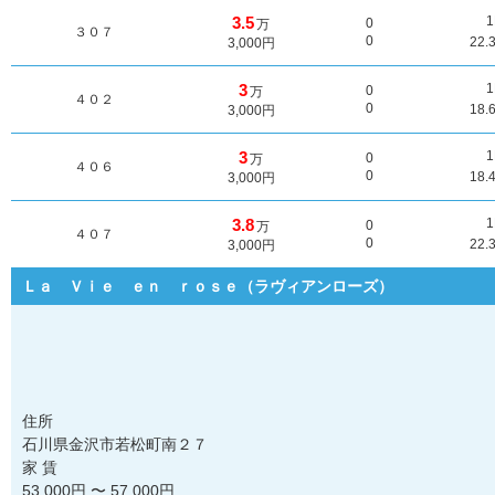
3.5
0
万
３０７
0
22.
3,000円
3
0
万
４０２
0
18.
3,000円
3
0
万
４０６
0
18.
3,000円
3.8
0
万
４０７
0
22.
3,000円
Ｌａ Ｖｉｅ ｅｎ ｒｏｓｅ（ラヴィアンローズ）
住所
石川県金沢市若松町南２７
家 賃
53,000
円 〜
57,000
円