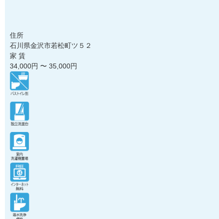
住所
石川県金沢市若松町ツ５２
家 賃
34,000
円 〜
35,000
円