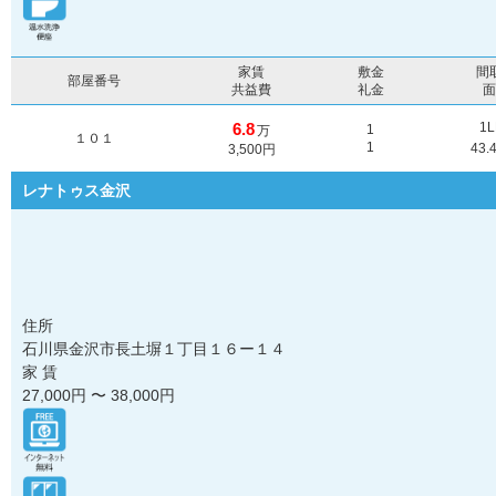
家賃
敷金
間
部屋番号
共益費
礼金
6.8
1
1
万
１０１
1
43.
3,500円
レナトゥス金沢
住所
石川県金沢市長土塀１丁目１６ー１４
家 賃
27,000
円 〜
38,000
円