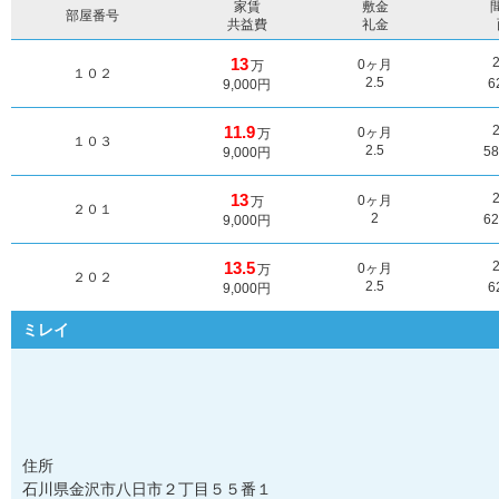
家賃
敷金
部屋番号
共益費
礼金
13
0ヶ月
万
１０２
2.5
6
9,000円
11.9
0ヶ月
万
１０３
2.5
5
9,000円
13
0ヶ月
万
２０１
2
6
9,000円
13.5
0ヶ月
万
２０２
2.5
6
9,000円
ミレイ
住所
石川県金沢市八日市２丁目５５番１