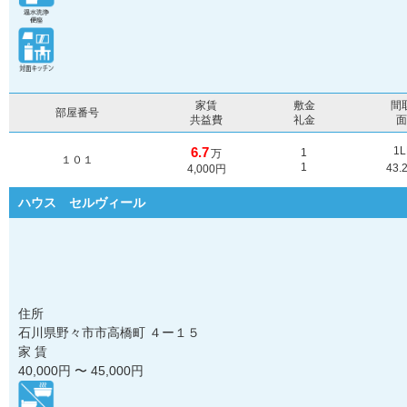
家賃
敷金
間
部屋番号
共益費
礼金
6.7
1
1
万
１０１
1
43.
4,000円
ハウス セルヴィール
住所
石川県野々市市高橋町 ４ー１５
家 賃
40,000
円 〜
45,000
円