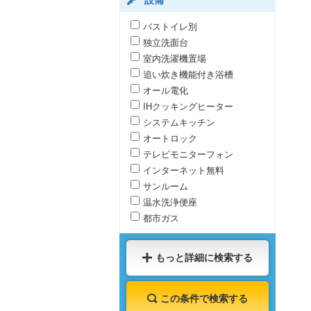
設備
バストイレ別
独立洗面台
室内洗濯機置場
追い炊き機能付き浴槽
オール電化
IHクッキングヒーター
システムキッチン
オートロック
テレビモニターフォン
インターネット無料
サンルーム
温水洗浄便座
都市ガス
もっと詳細に検索する
この条件で検索する