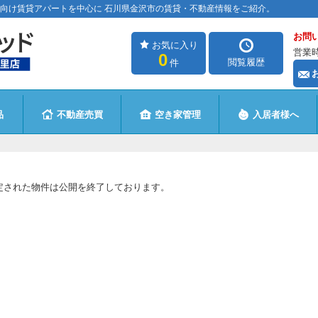
向け賃貸アパートを中心に 石川県金沢市の賃貸・不動産情報をご紹介。
お問
お気に入り
営業時
0
閲覧履歴
件
品
不動産売買
空き家管理
入居者様へ
定された物件は公開を終了しております。