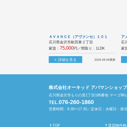
ＡＶＡＮＣＥ（アヴァンセ）１０１
ア
石川県金沢市畝田東２丁目
石
75,000
家賃：
円／間取り：
1LDK
家
詳細を見る
2026.08.06
更新
株式会社オーキッド アパマンショッ
石川県金沢市もりの里1丁目186番地 マーゴ98ビ
076-260-1860
TEL.
営業時間：9:30〜17:30／定休日：水曜日・第
TOP
賃貸物件検