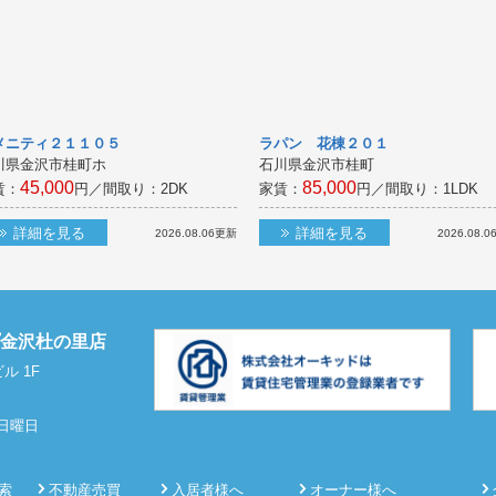
メニティ２１１０５
ラパン 花棟２０１
川県金沢市桂町ホ
石川県金沢市桂町
45,000
85,000
賃：
円／間取り：
2DK
家賃：
円／間取り：
1LDK
詳細を見る
詳細を見る
2026.08.06
更新
2026.08.0
プ金沢杜の里店
ル 1F
3日曜日
索
不動産売買
入居者様へ
オーナー様へ