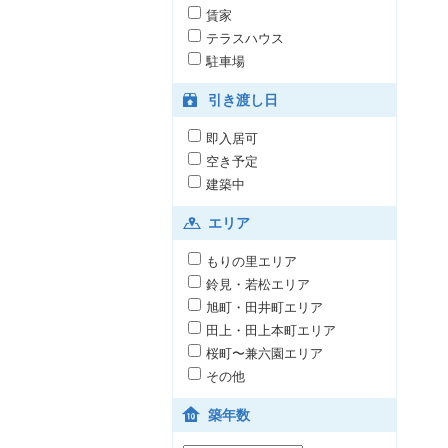
賃家
テラスハウス
駐車場
引き渡し日
即入居可
空き予定
建築中
エリア
もりの里エリア
鈴見・若松エリア
旭町・田井町エリア
田上・田上本町エリア
桜町〜兼六園エリア
その他
築年数