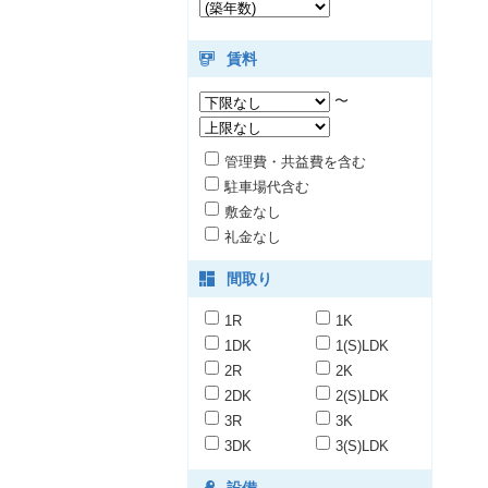
賃料
〜
管理費・共益費を含む
駐車場代含む
敷金なし
礼金なし
間取り
1R
1K
1DK
1(S)LDK
2R
2K
2DK
2(S)LDK
3R
3K
3DK
3(S)LDK