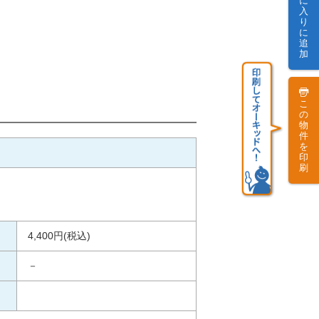
に
入
り
に
追
加
こ
の
物
件
を
印
刷
4,400円(税込)
－