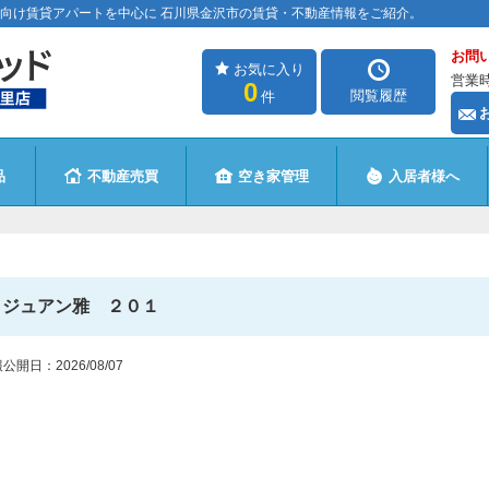
向け賃貸アパートを中心に 石川県金沢市の賃貸・不動産情報をご紹介。
お問
お気に入り
営業時
0
閲覧履歴
件
品
不動産売買
空き家管理
入居者様へ
ジュアン雅 ２０１
報公開日：
2026/08/07