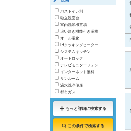
設備
バストイレ別
独立洗面台
室内洗濯機置場
追い炊き機能付き浴槽
オール電化
IHクッキングヒーター
システムキッチン
オートロック
テレビモニターフォン
インターネット無料
サンルーム
温水洗浄便座
都市ガス
もっと詳細に検索する
この条件で検索する