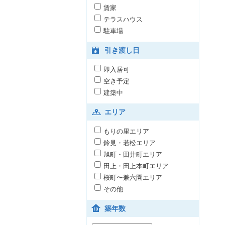
賃家
テラスハウス
駐車場
引き渡し日
即入居可
空き予定
建築中
エリア
もりの里エリア
鈴見・若松エリア
旭町・田井町エリア
田上・田上本町エリア
桜町〜兼六園エリア
その他
築年数