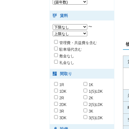
賃料
〜
管理費・共益費を含む
駐車場代含む
敷金なし
礼金なし
間取り
1R
1K
1DK
1(S)LDK
2R
2K
2DK
2(S)LDK
3R
3K
3DK
3(S)LDK