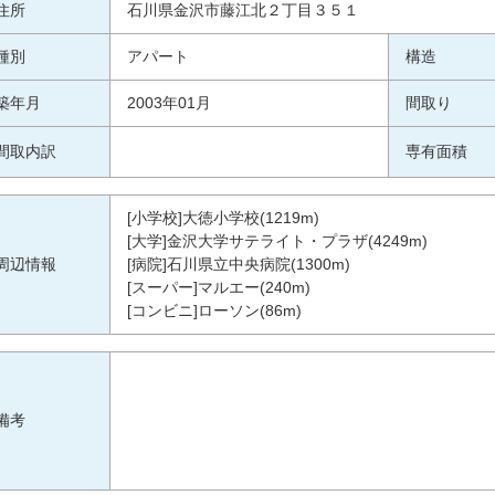
住所
石川県金沢市藤江北２丁目３５１
種別
アパート
構造
築年月
2003年01月
間取り
間取内訳
専有面積
[小学校]大徳小学校(1219m)
[大学]金沢大学サテライト・プラザ(4249m)
周辺情報
[病院]石川県立中央病院(1300m)
[スーパー]マルエー(240m)
[コンビニ]ローソン(86m)
備考