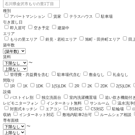
種別
アパートマンション
賃家
テラスハウス
駐車場
引き渡し日
即入居可
空き予定
建築中
エリア
もりの里エリア
鈴見・若松エリア
旭町・田井町エリア
田
築年数
賃料
〜
管理費・共益費を含む
駐車場代含む
敷金なし
礼金なし
間取り
1R
1K
1DK
1(S)LDK
2R
2K
2DK
2(S)LDK
設備
バストイレ別
独立洗面台
室内洗濯機置場
追い炊き機能付
レビモニターフォン
インターネット無料
サンルーム
温水洗浄
対面式キッチン
エアコン
BS対応
CS対応
駐輪場
収納
インターネット対応
敷地内駐車2台可
ルームシェア相談
専有面積
〜