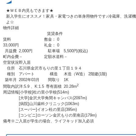
★ＷＥＢ内見もできます★
新入学生にオススメ！家具・家電つきの単身用物件です♪冷蔵庫、洗濯
よ☆
物件詳細
賃貸条件
賃料
敷金： 0
33,000
円
礼金： 0
共益費
2,000円
駐車場
5,500円(税込)
町内会費
－
定額水道料
－
空室状況
即入居
住所
石川県金沢市もりの里１丁目１９４
種別
アパート
構造
木造（W造） 2階建(1階)
築年月
2002年03月
間取り
1K
2
間取内訳
洋:5.9 、K:1.5
専有面積
20.28m
周辺情報
[小学校]杜の里小学校(514m)
[大学]金沢大学角間キャンパス(2097m)
[病院]山川歯科クリニック(1063m)
[スーパー]イオン杜の里店(395m)
[コンビニ]ローソン金沢もりの里南店(179m)
備考
※ご入居が学生の場合、ライフキッド加入必須