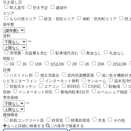
引き渡し日
即入居可
空き予定
建築中
エリア
もりの里エリア
鈴見・若松エリア
旭町・田井町エリア
田
築年数
賃料
〜
管理費・共益費を含む
駐車場代含む
敷金なし
礼金なし
間取り
1R
1K
1DK
1(S)LDK
2R
2K
2DK
2(S)LDK
設備
バストイレ別
独立洗面台
室内洗濯機置場
追い炊き機能付
レビモニターフォン
インターネット無料
サンルーム
温水洗浄
対面式キッチン
エアコン
BS対応
CS対応
駐輪場
収納
インターネット対応
敷地内駐車2台可
ルームシェア相談
専有面積
〜
建物構造
鉄筋コンクリート造
鉄骨造
軽量鉄骨造
木造
その他
もっと詳細に検索する
この条件で検索する