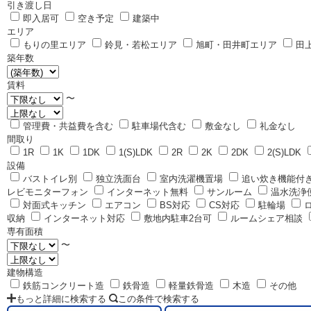
引き渡し日
即入居可
空き予定
建築中
エリア
もりの里エリア
鈴見・若松エリア
旭町・田井町エリア
田
築年数
賃料
〜
管理費・共益費を含む
駐車場代含む
敷金なし
礼金なし
間取り
1R
1K
1DK
1(S)LDK
2R
2K
2DK
2(S)LDK
設備
バストイレ別
独立洗面台
室内洗濯機置場
追い炊き機能付
レビモニターフォン
インターネット無料
サンルーム
温水洗浄
対面式キッチン
エアコン
BS対応
CS対応
駐輪場
収納
インターネット対応
敷地内駐車2台可
ルームシェア相談
専有面積
〜
建物構造
鉄筋コンクリート造
鉄骨造
軽量鉄骨造
木造
その他
もっと詳細に検索する
この条件で検索する