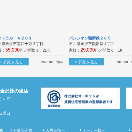
ストラル Ａ２０１
パンシオン額新保２０５
川県金沢市南四十万３丁目
石川県金沢市額新保１丁目
55,000
29,000
賃：
円／間取り：
2DK
家賃：
円／間取り：
1K
詳細を見る
詳細を見る
2026.08.07
更新
2026.08.0
プ金沢杜の里店
ル 1F
3日曜日
索
不動産売買
入居者様へ
オーナー様へ