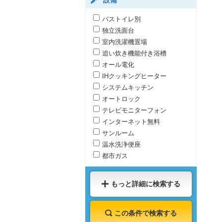
設備
バストイレ別
独立洗面台
室内洗濯機置場
追い炊き機能付き浴槽
オール電化
IHクッキングヒーター
システムキッチン
オートロック
テレビモニターフォン
インターネット無料
サンルーム
温水洗浄便座
都市ガス
もっと詳細に検索する
この条件で検索する