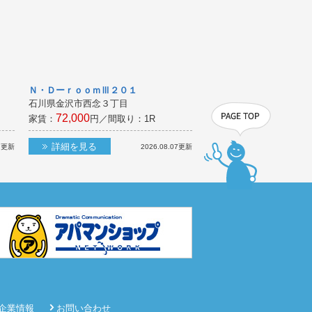
Ｎ・ＤーｒｏｏｍⅢ２０１
石川県金沢市西念３丁目
72,000
家賃：
円／間取り：
1R
詳細を見る
7
更新
2026.08.07
更新
企業情報
お問い合わせ