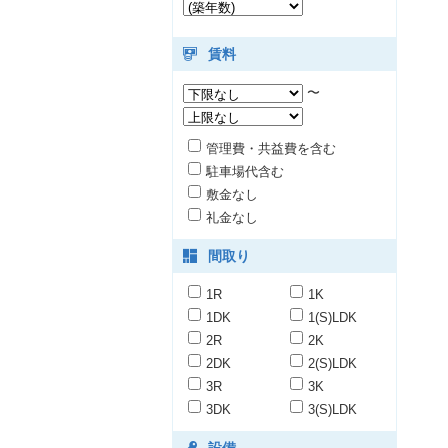
賃料
〜
管理費・共益費を含む
駐車場代含む
敷金なし
礼金なし
間取り
1R
1K
1DK
1(S)LDK
2R
2K
2DK
2(S)LDK
3R
3K
3DK
3(S)LDK