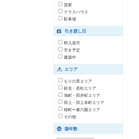
賃家
テラスハウス
駐車場
引き渡し日
即入居可
空き予定
建築中
エリア
もりの里エリア
鈴見・若松エリア
旭町・田井町エリア
田上・田上本町エリア
桜町〜兼六園エリア
その他
築年数