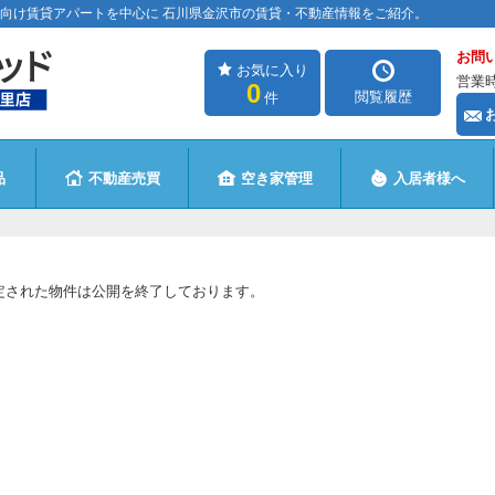
向け賃貸アパートを中心に 石川県金沢市の賃貸・不動産情報をご紹介。
お問
お気に入り
営業時
0
閲覧履歴
件
品
不動産売買
空き家管理
入居者様へ
定された物件は公開を終了しております。