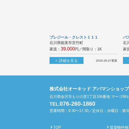
プレジール・クレスト１１１
パ
石川県能美市宮竹町
石
39,000
家賃：
円／間取り：
1K
家
詳細を見る
2026.08.07
更新
株式会社オーキッド アパマンショッ
石川県金沢市もりの里1丁目186番地 マーゴ98ビ
076-260-1860
TEL.
営業時間：9:30〜17:30／定休日：水曜日・第
TOP
賃貸物件検