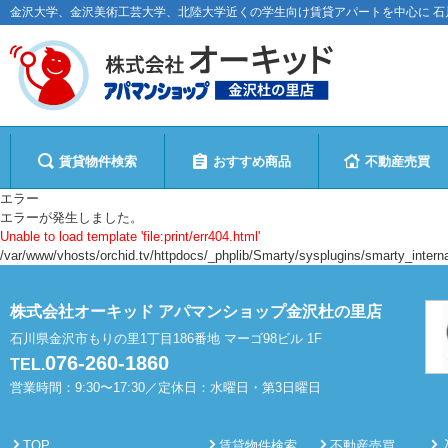
金沢大学、金沢美術工芸大学、北陸大学近くの学生向け賃貸アパートを中心に 
賃貸物件検索
おすすめ商品
不動産売買
エラー
エラーが発生しました。
Unable to load template 'file:print/err404.html'
/var/www/vhosts/orchid.tv/httpdocs/_phplib/Smarty/sysplugins/smarty_intern
株式会社オーキッド アパマンショップ金沢杜の里店
石川県金沢市もりの里1丁目186番地 マーゴ98ビル 1F
076-260-1860
TEL.
営業時間：9:30〜17:30／定休日：水曜日・第3日曜日
TOP
賃貸物件検索
不動産売買